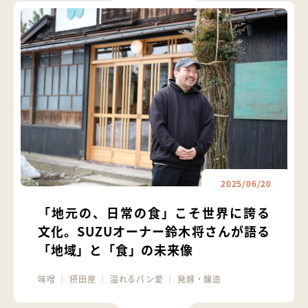
2025/06/20
「地元の、日常の食」こそ世界に誇る
文化。SUZUオーナー鈴木将さんが語る
「地域」と「食」の未来像
味噌
｜
摂田屋
｜
溢れるパン愛
｜
発酵・醸造