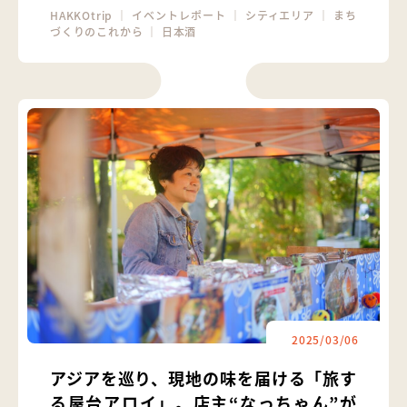
HAKKOtrip
｜
イベントレポート
｜
シティエリア
｜
まち
づくりのこれから
｜
日本酒
2025/03/06
アジアを巡り、現地の味を届ける「旅す
る屋台アロイ」。店主“なっちゃん”が