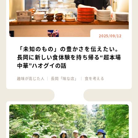
2025/09/12
「未知のもの」の豊かさを伝えたい。
長岡に新しい食体験を持ち帰る“超本場
中華”ハオグイの話
趣味が高じた人
｜
長岡「味な店」
｜
食を考える