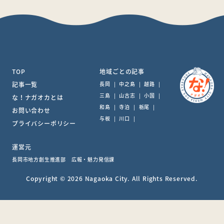
TOP
地域ごとの記事
記事一覧
長岡
|
中之島
|
越路
|
三島
|
山古志
|
小国
|
な！ナガオカとは
和島
|
寺泊
|
栃尾
|
お問い合わせ
与板
|
川口
|
プライバシーポリシー
運営元
長岡市地方創生推進部 広報・魅力発信課
Copyright © 2026 Nagaoka City. All Rights Reserved.